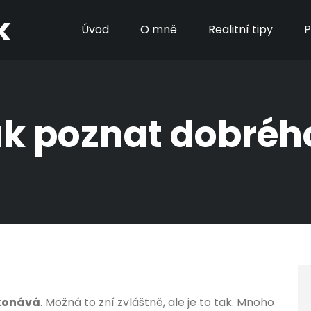
k
Úvod
O mně
Realitní tipy
P
ak poznat dobré
ykonává
. Možná to zní zvláštně, ale je to tak. Mnoho