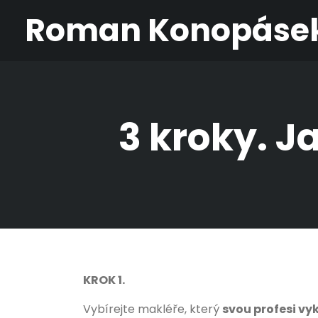
Roman Konopáse
3 kroky. J
KROK 1.
Vybírejte makléře, který
svou profesi v