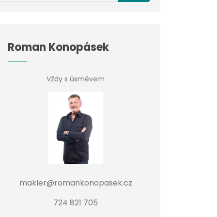
Roman Konopásek
Vždy s úsměvem
makler@romankonopasek.cz
724 821 705