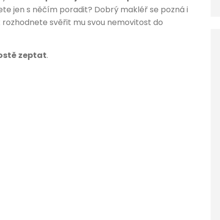
ete jen s něčím poradit? Dobrý makléř se pozná i
k rozhodnete svěřit mu svou nemovitost do
ostě zeptat
.