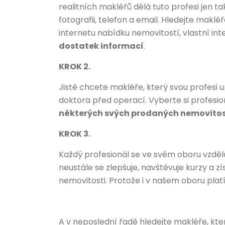
realitních makléřů dělá tuto profesi jen 
fotografii, telefon a email. Hledejte maklé
internetu nabídku nemovitostí, vlastní in
dostatek informací
.
KROK 2.
Jistě chcete makléře, který svou profesi
doktora před operací. Vyberte si profesi
některých svých prodaných nemovitos
KROK 3.
Každý profesionál se ve svém oboru vzdělá
neustále se zlepšuje, navštěvuje kurzy a z
nemovitosti. Protože i v našem oboru platí
A v neposlední řadě hledejte makléře, k