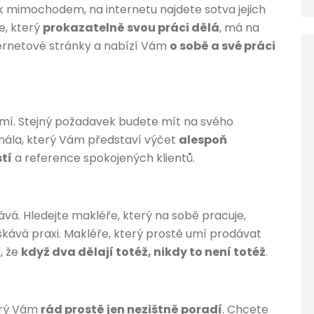
tak mimochodem, na internetu najdete sotva jejich
ře, který
prokazatelně svou práci dělá
, má na
ternetové stránky a nabízí Vám
o sobě a své práci
 umí. Stejný požadavek budete mít na svého
onála, který Vám představí výčet
alespoň
tí
a reference spokojených klientů.
vá. Hledejte makléře, který na sobě pracuje,
ískává praxi. Makléře, který prostě umí prodávat
, že
když dva dělají totéž, nikdy to není totéž
.
terý Vám
rád prostě jen nezištně poradí
. Chcete