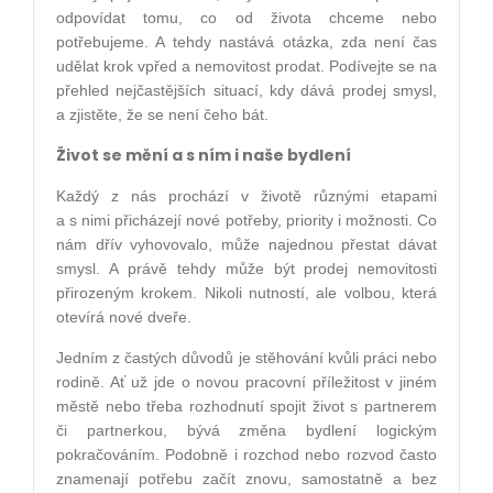
odpovídat tomu, co od života chceme nebo
potřebujeme. A tehdy nastává otázka, zda není čas
udělat krok vpřed a nemovitost prodat. Podívejte se na
přehled nejčastějších situací, kdy dává prodej smysl,
a zjistěte, že se není čeho bát.
Život se mění a s ním i naše bydlení
Každý z nás prochází v životě různými etapami
a s nimi přicházejí nové potřeby, priority i možnosti. Co
nám dřív vyhovovalo, může najednou přestat dávat
smysl. A právě tehdy může být prodej nemovitosti
přirozeným krokem. Nikoli nutností, ale volbou, která
otevírá nové dveře.
Jedním z častých důvodů je stěhování kvůli práci nebo
rodině. Ať už jde o novou pracovní příležitost v jiném
městě nebo třeba rozhodnutí spojit život s partnerem
či partnerkou, bývá změna bydlení logickým
pokračováním. Podobně i rozchod nebo rozvod často
znamenají potřebu začít znovu, samostatně a bez