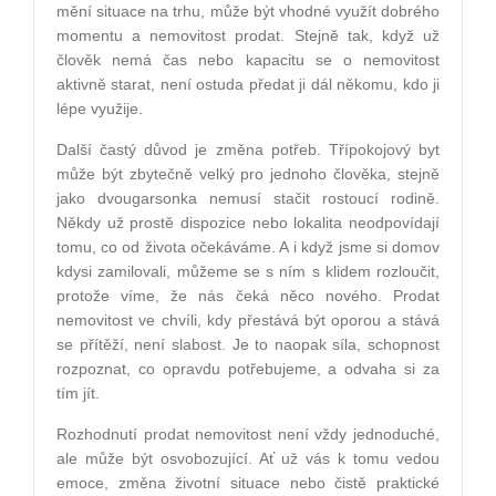
mění situace na trhu, může být vhodné využít dobrého
momentu a nemovitost prodat. Stejně tak, když už
člověk nemá čas nebo kapacitu se o nemovitost
aktivně starat, není ostuda předat ji dál někomu, kdo ji
lépe využije.
Další častý důvod je změna potřeb. Třípokojový byt
může být zbytečně velký pro jednoho člověka, stejně
jako dvougarsonka nemusí stačit rostoucí rodině.
Někdy už prostě dispozice nebo lokalita neodpovídají
tomu, co od života očekáváme. A i když jsme si domov
kdysi zamilovali, můžeme se s ním s klidem rozloučit,
protože víme, že nás čeká něco nového. Prodat
nemovitost ve chvíli, kdy přestává být oporou a stává
se přítěží, není slabost. Je to naopak síla, schopnost
rozpoznat, co opravdu potřebujeme, a odvaha si za
tím jít.
Rozhodnutí prodat nemovitost není vždy jednoduché,
ale může být osvobozující. Ať už vás k tomu vedou
emoce, změna životní situace nebo čistě praktické