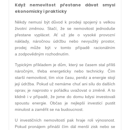
Když nemovitost přestane dávat smysl
ekonomicky i prakticky
Někdy nemusí být důvod k prodeji spojený s velkou
životní změnou. Stačí, že se nemovitost jednoduše
přestane vyplácet. Ať už jde o vysoké provozní
náklady, náročnou údržbu nebo nevyužitý prostor,
prodej může být v tomto případě racionálním
a zodpovědným rozhodnutím.
Typickým příkladem je dům, který se časem stal příliš
náročným, třeba energeticky nebo technicky. Čím
starší nemovitost, tím více času, peněz a energie stojí
její údržba. Pokud už nemáme chuť ani sílu do dalších
oprav, je naprosto v pořádku uvažovat o změně. A to
klidně i v případě, že jsme do domu kdysi investovali
spoustu energie. Občas je nejlepší investicí pustit
minulost a zaměřit se na budoucnost.
U investičních nemovitostí pak hraje roli výnosnost.
Pokud pronájem přináší čím dál menší zisk nebo se