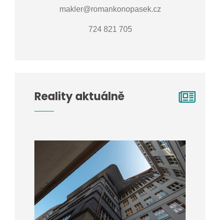
makler@romankonopasek.cz
724 821 705
Reality aktuálně