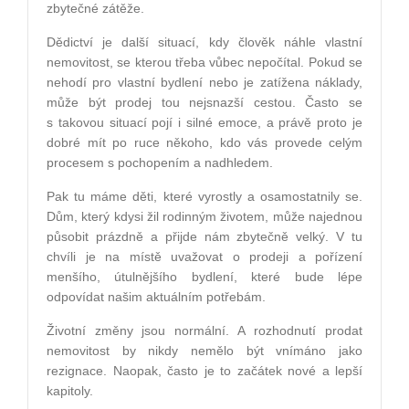
zbytečné zátěže.
Dědictví je další situací, kdy člověk náhle vlastní
nemovitost, se kterou třeba vůbec nepočítal. Pokud se
nehodí pro vlastní bydlení nebo je zatížena náklady,
může být prodej tou nejsnazší cestou. Často se
s takovou situací pojí i silné emoce, a právě proto je
dobré mít po ruce někoho, kdo vás provede celým
procesem s pochopením a nadhledem.
Pak tu máme děti, které vyrostly a osamostatnily se.
Dům, který kdysi žil rodinným životem, může najednou
působit prázdně a přijde nám zbytečně velký. V tu
chvíli je na místě uvažovat o prodeji a pořízení
menšího, útulnějšího bydlení, které bude lépe
odpovídat našim aktuálním potřebám.
Životní změny jsou normální. A rozhodnutí prodat
nemovitost by nikdy nemělo být vnímáno jako
rezignace. Naopak, často je to začátek nové a lepší
kapitoly.