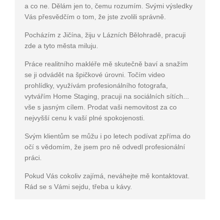
a co ne. Dělám jen to, čemu rozumím. Svými výsledky
Vás přesvědčím o tom, že jste zvolili správně.
Pocházím z Jičína, žiju v Lázních Bělohradě, pracuji
zde a tyto města miluju.
Práce realitního makléře mě skutečně baví a snažím
se ji odvádět na špičkové úrovni. Točím video
prohlídky, využívám profesionálního fotografa,
vytvářím Home Staging, pracuji na sociálních sítích...
vše s jasným cílem. Prodat vaši nemovitost za co
nejvyšší cenu k vaší plné spokojenosti.
Svým klientům se můžu i po letech podívat zpříma do
očí s vědomím, že jsem pro ně odvedl profesionální
práci.
Pokud Vás cokoliv zajímá, neváhejte mě kontaktovat.
Rád se s Vámi sejdu, třeba u kávy.