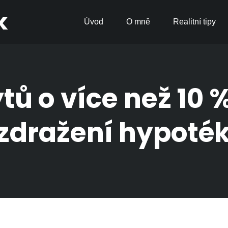
k
Úvod
O mně
Realitní tipy
tů o více než 10 
zdražení hypoték 