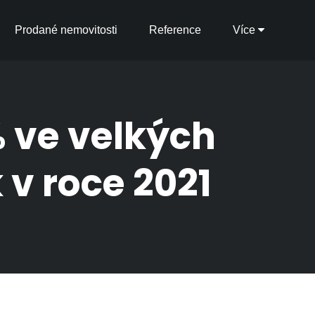
Prodané nemovitosti
Reference
Více
% ve velkých
v roce 2021