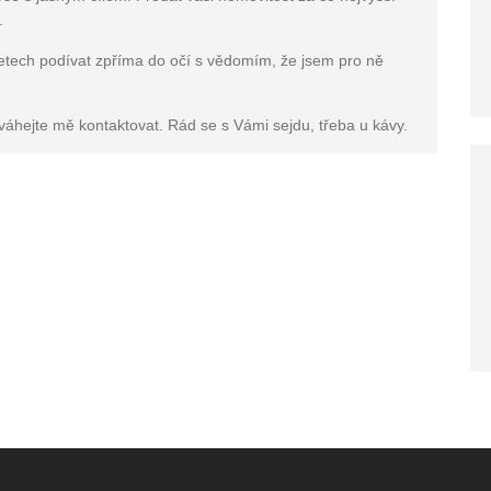
.
etech podívat zpříma do očí s vědomím, že jsem pro ně
váhejte mě kontaktovat. Rád se s Vámi sejdu, třeba u kávy.