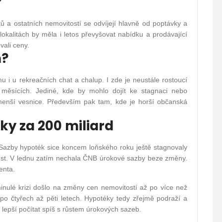
?
 a ostatních nemovitostí se odvíjejí hlavně od poptávky a
okalitách by měla i letos převyšovat nabídku a prodávající
ali ceny.
m?
u i u rekreačních chat a chalup. I zde je neustále rostoucí
 měsících. Jediné, kde by mohlo dojít ke stagnaci nebo
a menší vesnice. Především pak tam, kde je horší občanská
éky za 200 miliard
 Sazby hypoték sice koncem loňského roku ještě stagnovaly
růst. V lednu zatím nechala ČNB úrokové sazby beze změny.
enta.
 minulé krizi došlo na změny cen nemovitostí až po více než
o čtyřech až pěti letech. Hypotéky tedy zřejmě podraží a
e lepší počítat spíš s růstem úrokových sazeb.