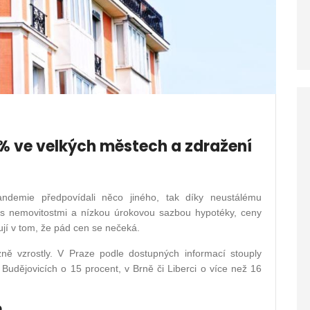
 % ve velkých městech a zdražení
andemie předpovídali něco jiného, tak díky neustálému
s nemovitostmi a nízkou úrokovou sazbou hypotéky, ceny
ují v tom, že pád cen se nečeká.
ně vzrostly. V Praze podle dostupných informací stouply
udějovicích o 15 procent, v Brně či Liberci o více než 16