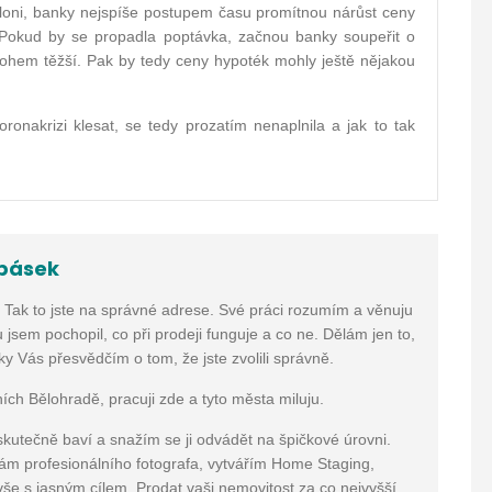
 loni, banky nejspíše postupem času promítnou nárůst ceny
 Pokud by se propadla poptávka, začnou banky soupeřit o
nohem těžší. Pak by tedy ceny hypoték mohly ještě nějakou
ronakrizi klesat, se tedy prozatím nenaplnila a jak to tak
pásek
? Tak to jste na správné adrese. Své práci rozumím a věnuju
 jsem pochopil, co při prodeji funguje a co ne. Dělám jen to,
 Vás přesvědčím o tom, že jste zvolili správně.
ních Bělohradě, pracuji zde a tyto města miluju.
skutečně baví a snažím se ji odvádět na špičkové úrovni.
vám profesionálního fotografa, vytvářím Home Staging,
. vše s jasným cílem. Prodat vaši nemovitost za co nejvyšší