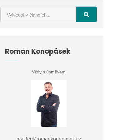
Roman Konopásek
Vždy s úsměvem
makler@romankonopasek.cz