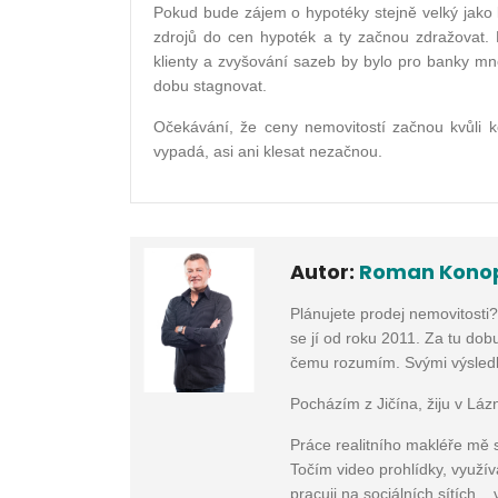
Pokud bude zájem o hypotéky stejně velký jako
zdrojů do cen hypoték a ty začnou zdražovat.
klienty a zvyšování sazeb by bylo pro banky m
dobu stagnovat.
Očekávání, že ceny nemovitostí začnou kvůli ko
vypadá, asi ani klesat nezačnou.
Autor:
Roman Kono
Plánujete prodej nemovitosti
se jí od roku 2011. Za tu dobu
čemu rozumím. Svými výsledky
Pocházím z Jičína, žiju v Láz
Práce realitního makléře mě 
Točím video prohlídky, využí
pracuji na sociálních sítích..