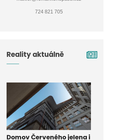
724 821 705
Reality aktuálně
Domov Červeného jelena i