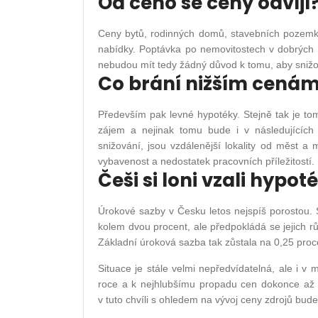
Od čeho se ceny odvíjí
Ceny bytů, rodinných domů, stavebních pozemků
nabídky. Poptávka po nemovitostech v dobrých l
nebudou mít tedy žádný důvod k tomu, aby snižov
Co brání nižším cená
Především pak levné hypotéky. Stejně tak je tom
zájem a nejinak tomu bude i v následujících
snižování, jsou vzdálenější lokality od měst 
vybavenost a nedostatek pracovních příležitostí.
Češi si loni vzali hypot
Úrokové sazby v Česku letos nejspíš porostou.
kolem dvou procent, ale předpokládá se jejich 
Základní úroková sazba tak zůstala na 0,25 proc
Situace je stále velmi nepředvídatelná, ale i v
roce a k nejhlubšímu propadu cen dokonce až p
v tuto chvíli s ohledem na vývoj ceny zdrojů bud