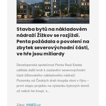
Stavba bytů na nákladovém
nádraží Žižkov se rozjíždí.
Penta požádala o povolení na
zbytek severovýchodní části,
ve hře jsou miliardy
Developerská společnost Penta Real Estate
udělala další krok k zastavění severovýchodní
části žižkovského nákladového nádraží.
Pozemky od Českých drah koupila vloni v říjnu –
první etapu projektu na výstavbu bytových domů
už nabízí ke koupi, s...
Zdroj:
IHNED.cz