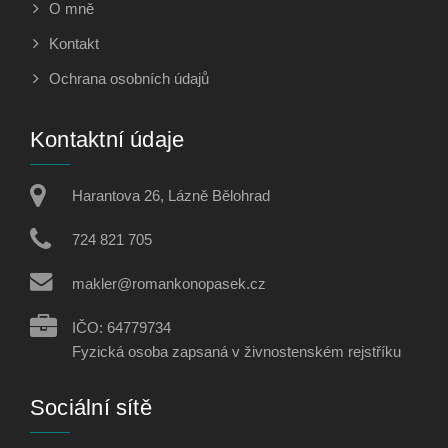
O mně
Kontakt
Ochrana osobních údajů
Kontaktní údaje
Harantova 26, Lázně Bělohrad
724 821 705
makler@romankonopasek.cz
IČO: 64779734
Fyzická osoba zapsaná v živnostenském rejstříku
Sociální sítě