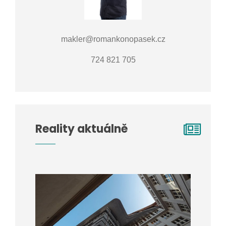
makler@romankonopasek.cz
724 821 705
Reality aktuálně