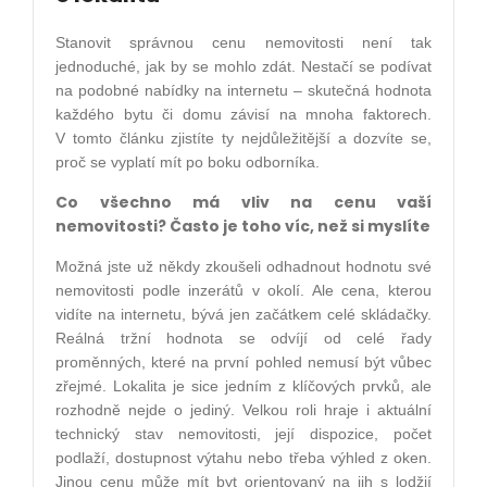
Stanovit správnou cenu nemovitosti není tak
jednoduché, jak by se mohlo zdát. Nestačí se podívat
na podobné nabídky na internetu – skutečná hodnota
každého bytu či domu závisí na mnoha faktorech.
V tomto článku zjistíte ty nejdůležitější a dozvíte se,
proč se vyplatí mít po boku odborníka.
Co všechno má vliv na cenu vaší
nemovitosti? Často je toho víc, než si myslíte
Možná jste už někdy zkoušeli odhadnout hodnotu své
nemovitosti podle inzerátů v okolí. Ale cena, kterou
vidíte na internetu, bývá jen začátkem celé skládačky.
Reálná tržní hodnota se odvíjí od celé řady
proměnných, které na první pohled nemusí být vůbec
zřejmé. Lokalita je sice jedním z klíčových prvků, ale
rozhodně nejde o jediný. Velkou roli hraje i aktuální
technický stav nemovitosti, její dispozice, počet
podlaží, dostupnost výtahu nebo třeba výhled z oken.
Jinou cenu může mít byt orientovaný na jih s lodžií