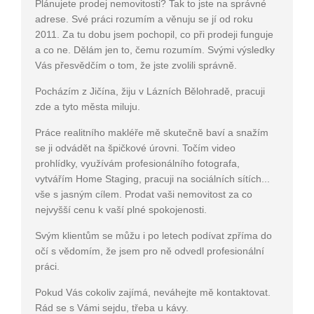
Plánujete prodej nemovitosti? Tak to jste na správné
adrese. Své práci rozumím a věnuju se jí od roku
2011. Za tu dobu jsem pochopil, co při prodeji funguje
a co ne. Dělám jen to, čemu rozumím. Svými výsledky
Vás přesvědčím o tom, že jste zvolili správně.
Pocházím z Jičína, žiju v Lázních Bělohradě, pracuji
zde a tyto města miluju.
Práce realitního makléře mě skutečně baví a snažím
se ji odvádět na špičkové úrovni. Točím video
prohlídky, využívám profesionálního fotografa,
vytvářím Home Staging, pracuji na sociálních sítích...
vše s jasným cílem. Prodat vaši nemovitost za co
nejvyšší cenu k vaší plné spokojenosti.
Svým klientům se můžu i po letech podívat zpříma do
očí s vědomím, že jsem pro ně odvedl profesionální
práci.
Pokud Vás cokoliv zajímá, neváhejte mě kontaktovat.
Rád se s Vámi sejdu, třeba u kávy.