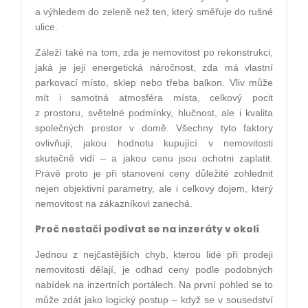
a výhledem do zeleně než ten, který směřuje do rušné
ulice.
Záleží také na tom, zda je nemovitost po rekonstrukci,
jaká je její energetická náročnost, zda má vlastní
parkovací místo, sklep nebo třeba balkon. Vliv může
mít i samotná atmosféra místa, celkový pocit
z prostoru, světelné podmínky, hlučnost, ale i kvalita
společných prostor v domě. Všechny tyto faktory
ovlivňují, jakou hodnotu kupující v nemovitosti
skutečně vidí – a jakou cenu jsou ochotni zaplatit.
Právě proto je při stanovení ceny důležité zohlednit
nejen objektivní parametry, ale i celkový dojem, který
nemovitost na zákazníkovi zanechá.
Proč nestačí podívat se na inzeráty v okolí
Jednou z nejčastějších chyb, kterou lidé při prodeji
nemovitosti dělají, je odhad ceny podle podobných
nabídek na inzertních portálech. Na první pohled se to
může zdát jako logický postup – když se v sousedství