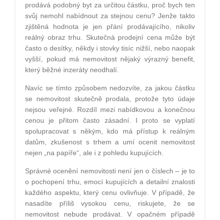
prodává podobný byt za určitou částku, proč bych ten
svůj nemohl nabídnout za stejnou cenu? Jenže takto
zjištěná hodnota je jen přání prodávajícího, nikoliv
reálný obraz trhu. Skutečná prodejní cena může být
často o desítky, někdy i stovky tisíc nižší, nebo naopak
vyšší, pokud má nemovitost nějaký výrazný benefit,
který běžné inzeráty neodhalí.
Navíc se tímto způsobem nedozvíte, za jakou částku
se nemovitost skutečně prodala, protože tyto údaje
nejsou veřejné. Rozdíl mezi nabídkovou a konečnou
cenou je přitom často zásadní. I proto se vyplatí
spolupracovat s někým, kdo má přístup k reálným
datům, zkušenost s trhem a umí ocenit nemovitost
nejen „na papíře“, ale i z pohledu kupujících.
Správné ocenění nemovitosti není jen o číslech – je to
o pochopení trhu, emocí kupujících a detailní znalosti
každého aspektu, který cenu ovlivňuje. V případě, že
nasadíte příliš vysokou cenu, riskujete, že se
nemovitost nebude prodávat. V opačném případě