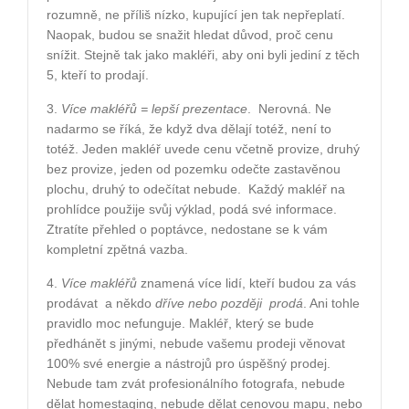
rozumně, ne příliš nízko, kupující jen tak nepřeplatí.
Naopak, budou se snažit hledat důvod, proč cenu
snížit. Stejně tak jako makléři, aby oni byli jediní z těch
5, kteří to prodají.
3.
Více makléřů = lepší prezentace
.
Nerovná. Ne
nadarmo se říká, že když dva dělají totéž, není to
totéž. Jeden makléř uvede cenu včetně provize, druhý
bez provize, jeden od pozemku odečte zastavěnou
plochu, druhý to odečítat nebude.
Každý makléř na
prohlídce použije svůj výklad, podá své informace.
Ztratíte přehled o poptávce, nedostane se k vám
kompletní zpětná vazba.
4.
Více makléřů
znamená více lidí, kteří budou za vás
prodávat
a někdo
dříve nebo později
prodá
. Ani tohle
pravidlo moc nefunguje. Makléř, který se bude
předhánět s jinými, nebude vašemu prodeji věnovat
100% své energie a nástrojů pro úspěšný prodej.
Nebude tam zvát profesionálního fotografa, nebude
dělat homestaging, nebude dělat cenovou mapu, nebo