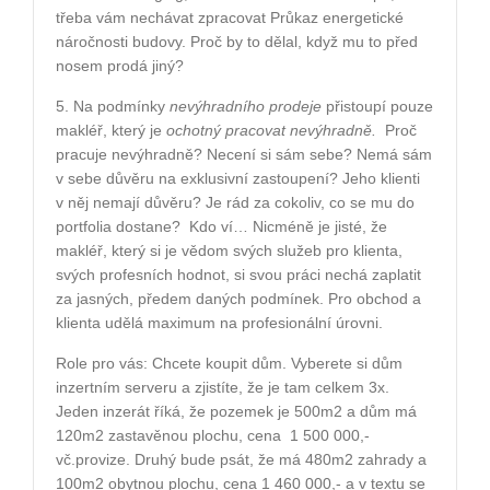
třeba vám nechávat zpracovat Průkaz energetické
náročnosti budovy. Proč by to dělal, když mu to před
nosem prodá jiný?
5. Na podmínky
nevýhradního prodeje
přistoupí pouze
makléř, který je
ochotný pracovat nevýhradně.
Proč
pracuje nevýhradně? Necení si sám sebe? Nemá sám
v sebe důvěru na exklusivní zastoupení? Jeho klienti
v něj nemají důvěru? Je rád za cokoliv, co se mu do
portfolia dostane?
Kdo ví… Nicméně je jisté, že
makléř, který si je vědom svých služeb pro klienta,
svých profesních hodnot, si svou práci nechá zaplatit
za jasných, předem daných podmínek. Pro obchod a
klienta udělá maximum na profesionální úrovni.
Role pro vás:
Chcete koupit dům. Vyberete si dům
inzertním serveru a zjistíte, že je tam celkem 3x.
Jeden inzerát říká, že pozemek je 500m2 a dům má
120m2 zastavěnou plochu, cena
1 500 000,-
vč.provize. Druhý bude psát, že má 480m2 zahrady a
100m2 obytnou plochu, cena 1 460 000,- a v textu se