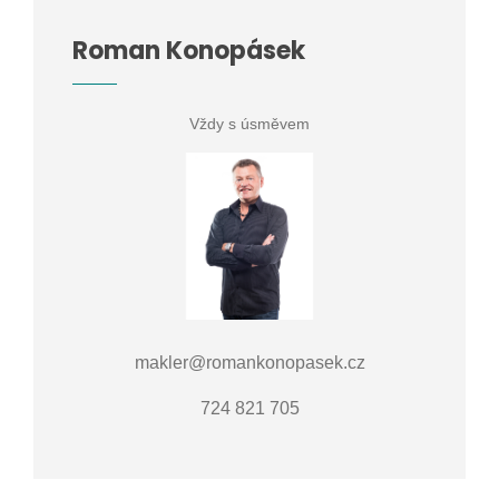
Roman Konopásek
Vždy s úsměvem
makler@romankonopasek.cz
724 821 705