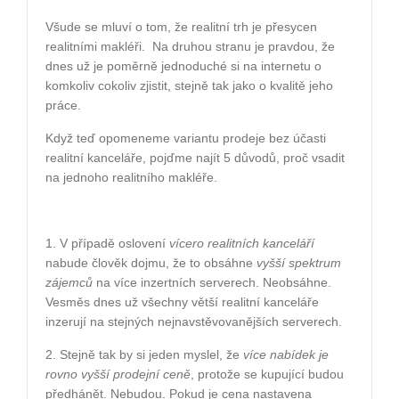
Všude se mluví o tom, že realitní trh je přesycen
realitními makléři.
Na druhou stranu je pravdou, že
dnes už je poměrně jednoduché si na internetu o
komkoliv cokoliv zjistit, stejně tak jako o kvalitě jeho
práce.
Když teď opomeneme variantu prodeje bez účasti
realitní kanceláře, pojďme najít 5 důvodů, proč vsadit
na jednoho realitního makléře.
1. V případě oslovení
vícero realitních kanceláří
nabude člověk dojmu, že to obsáhne
vyšší spektrum
zájemců
na více inzertních serverech. Neobsáhne.
Vesměs dnes už všechny větší realitní kanceláře
inzerují na stejných nejnavstěvovanějších serverech.
2. Stejně tak by si jeden myslel, že
více nabídek je
rovno vyšší prodejní ceně
, protože se kupující budou
předhánět. Nebudou. Pokud je cena nastavena