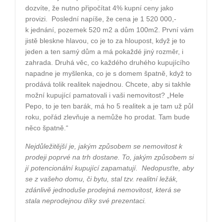
dozvíte, že nutno připočítat 4% kupní ceny jako
provizi.
Poslední napíše, že cena je 1 520 000,-
k jednání, pozemek 520 m2 a dům 100m2. První vám
jistě bleskne hlavou, co je to za hloupost, když je to
jeden a ten samý dům a má pokaždé jiný rozměr, i
zahrada. Druhá věc, co každého druhého kupujícího
napadne je myšlenka, co je s domem špatně, když to
prodává tolik realitek najednou. Chcete, aby si takhle
možní kupující pamatovali i vaši nemovitost? „Hele
Pepo, to je ten barák, má ho 5 realitek a je tam už půl
roku, pořád zlevňuje a nemůže ho prodat. Tam bude
něco špatně.“
Nejdůležitější je, jakým způsobem se nemovitost k
prodeji poprvé na trh dostane. To, jakým způsobem si
jí potencionální kupující zapamatují.
Nedopusťte, aby
se z vašeho domu, či bytu, stal tzv. realitní ležák,
zdánlivě jednoduše prodejná nemovitost, která se
stala neprodejnou díky své prezentaci.