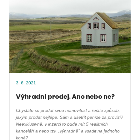
3. 6. 2021
Výhradní prodej. Ano nebo ne?
Chystáte se prodat svou nemovitost a řešíte způsob,
jakým prodat nejlépe. Sám a ušetřit peníze za provizi?
Neexklusivně, v inzerci to bude mít 5 realitních
kanceláří a nebo tzv. „výhradně“ a vsadit na jednoho
koně?