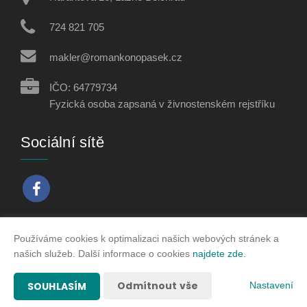
724 821 705
makler@romankonopasek.cz
IČO: 64779734
Fyzická osoba zapsaná v živnostenském rejstříku
Sociální sítě
Používáme cookies k optimalizaci našich webových stránek a
Vytvořeno v systému
CHYTRÝ WEB MAKLÉŘE
našich služeb. Další informace o cookies
najdete zde
.
2026 © Tomawell s.r.o.
Odmítnout vše
SOUHLASÍM
Nastavení