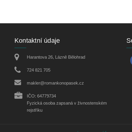
Kontaktní údaje
So
Harantova 26, Lázně Bělohrad
724 821 705
makler@romankonopasek.cz
IČO: 64779734
Fyzická osoba zapsaná v živnostenském
rejstříku