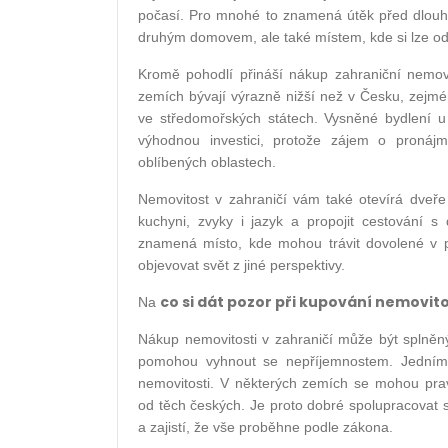
počasí. Pro mnohé to znamená útěk před dlouh
druhým domovem, ale také místem, kde si lze o
Kromě pohodlí přináší nákup zahraniční nemovi
zemích bývají výrazně nižší než v Česku, zejm
ve středomořských státech. Vysněné bydlení u 
výhodnou investici, protože zájem o pronájmy
oblíbených oblastech.
Nemovitost v zahraničí vám také otevírá dveře
kuchyni, zvyky i jazyk a propojit cestování s
znamená místo, kde mohou trávit dovolené v prů
objevovat svět z jiné perspektivy.
co si dát pozor při kupování nemovito
Na
Nákup nemovitosti v zahraničí může být splněn
pomohou vyhnout se nepříjemnostem. Jedním 
nemovitosti. V některých zemích se mohou pravi
od těch českých. Je proto dobré spolupracovat 
a zajistí, že vše proběhne podle zákona.