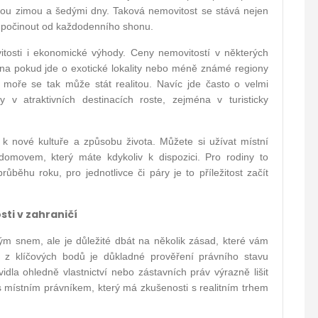
ou zimou a šedými dny. Taková nemovitost se stává nejen
dpočinout od každodenního shonu.
tosti i ekonomické výhody. Ceny nemovitostí v některých
éna pokud jde o exotické lokality nebo méně známé regiony
moře se tak může stát realitou. Navíc jde často o velmi
 v atraktivních destinacích roste, zejména v turisticky
 k nové kultuře a způsobu života. Můžete si užívat místní
 domovem, který máte kdykoliv k dispozici. Pro rodiny to
běhu roku, pro jednotlivce či páry je to příležitost začít
sti v zahraničí
ým snem, ale je důležité dbát na několik zásad, které vám
z klíčových bodů je důkladné prověření právního stavu
dla ohledně vlastnictví nebo zástavních práv výrazně lišit
s místním právníkem, který má zkušenosti s realitním trhem