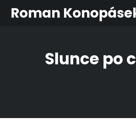
Roman Konopáse
Slunce po c