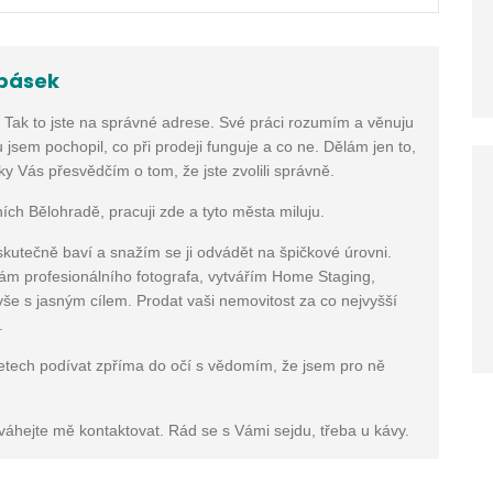
pásek
? Tak to jste na správné adrese. Své práci rozumím a věnuju
 jsem pochopil, co při prodeji funguje a co ne. Dělám jen to,
 Vás přesvědčím o tom, že jste zvolili správně.
ních Bělohradě, pracuji zde a tyto města miluju.
skutečně baví a snažím se ji odvádět na špičkové úrovni.
vám profesionálního fotografa, vytvářím Home Staging,
. vše s jasným cílem. Prodat vaši nemovitost za co nejvyšší
.
etech podívat zpříma do očí s vědomím, že jsem pro ně
váhejte mě kontaktovat. Rád se s Vámi sejdu, třeba u kávy.