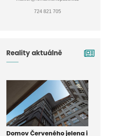
724 821 705
Reality aktuálně
Domov Červeného jelena i