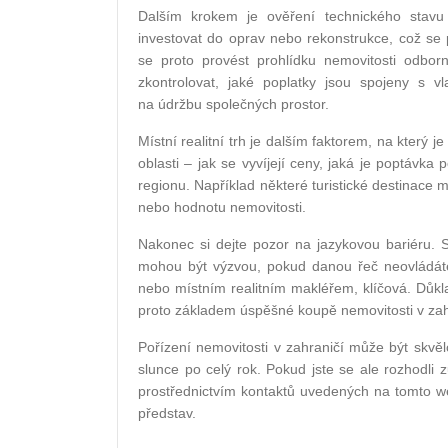
Dalším krokem je ověření technického stavu
investovat do oprav nebo rekonstrukce, což se
se proto provést prohlídku nemovitosti odbo
zkontrolovat, jaké poplatky jsou spojeny s vl
na údržbu společných prostor.
Místní realitní trh je dalším faktorem, na který j
oblasti – jak se vyvíjejí ceny, jaká je poptáv
regionu. Například některé turistické destinace 
nebo hodnotu nemovitosti.
Nakonec si dejte pozor na jazykovou bariéru. 
mohou být výzvou, pokud danou řeč neovládáte.
nebo místním realitním makléřem, klíčová. Důk
proto základem úspěšné koupě nemovitosti v zah
Pořízení nemovitosti v zahraničí může být skvělou 
slunce po celý rok. Pokud jste se ale rozhodli
prostřednictvím kontaktů uvedených na tomto w
představ.