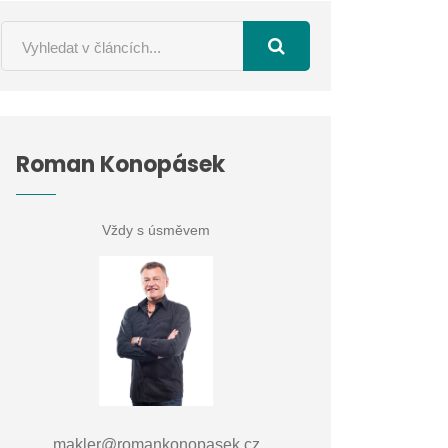
Roman Konopásek
Vždy s úsměvem
makler@romankonopasek.cz