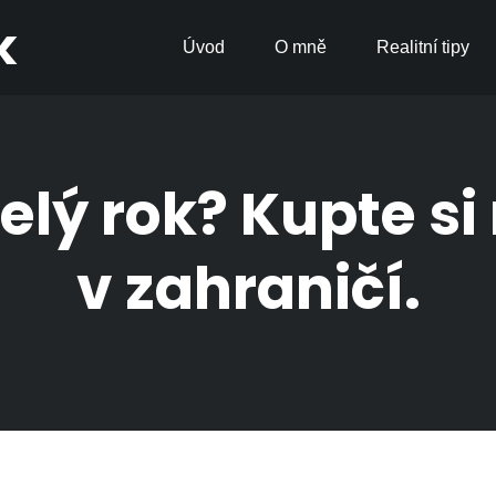
k
Úvod
O mně
Realitní tipy
elý rok? Kupte s
v zahraničí.