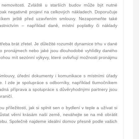
 nemovitosti. Zvláště u starších budov může být nutné
 pak negativně projeví na celkových nákladech. Doporučuje
rníkem ještě před uzavřením smlouvy. Nezapomeňte také
astnictvím – například daně, místní poplatky či náklady
e třeba brát zřetel. Je důležité rozumět dynamice trhu v dané
ka po pronájmech nebo jaké jsou dlouhodobé vyhlídky daného
mohou mít sezónní výkyvy, které ovlivňují možnosti pronájmu
Smlouvy, úřední dokumenty i komunikace s místními úřady
 I zde je spolupráce s odborníky, například tlumočníkem
ladná příprava a spolupráce s důvěryhodnými partnery jsou
raničí.
příležitostí, jak si splnit sen o bydlení v teple a užívat si
 zůstat věrní krásám naší země, neváhejte se na mě obrátit
ebu. Společně najdeme ideální domov přesně podle vašich