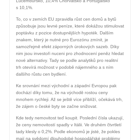
Lucembursko, 10,4% Chorvatsko a Portugalsko
s 10,1%.
To, co v zemích EU zpravidla růst cen domů a bytů
způsobuje jsou
levné peníze, které dokážou stimulovat
poptávku z pozice dostupnějších hypoték. Dalším
znakem, který je nutné pro Eurozónu zmínit, je
samozřejmě efekt záporných úrokových sazeb. Díky
nim jsou investoři nuceni pro zhodnocení peněz hledat
nové alternativy. Tady se podle analytiků pro realitní
trh otevírá možnost v podobě nájemného a s ním
dalšího růstu cen bydlení.
Ke srovnání mezi východní a západní Evropou pak
dochází díky tomu, že na východě rostou ceny
mnohem rychleji. Až se ještě více přiblíží, očekává trh,
že zájem o české byty se začne snižovat.
Kde tedy nemovitost teď koupit. Poslední čísla ukazují,
že ceny nemovitostí spadly v Itálii. Ve druhém čtvrtletí
tady klesly o 0,2%. Podle ekonomů je jisté, že pokles
mají na svědomí dlouhodobé hospodářské problémy