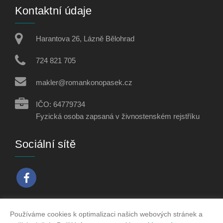
Kontaktní údaje
Harantova 26, Lázně Bělohrad
724 821 705
makler@romankonopasek.cz
IČO: 64779734
Fyzická osoba zapsaná v živnostenském rejstříku
Sociální sítě
Používáme cookies k optimalizaci našich webových stránek a
Vytvořeno v systému
CHYTRÝ WEB MAKLÉŘE