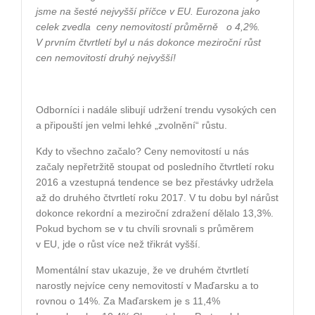
jsme na šesté nejvyšší příčce v EU. Eurozona jako
celek zvedla
ceny nemovitostí průměrně
o 4,2%.
V prvním čtvrtletí byl u nás dokonce meziroční růst
cen nemovitostí druhý nejvyšší!
Odborníci i nadále slibují udržení trendu vysokých cen
a připouští jen velmi lehké „zvolnění“ růstu.
Kdy to všechno začalo? Ceny nemovitostí u nás
začaly nepřetržitě stoupat od posledního čtvrtletí roku
2016 a vzestupná tendence se bez přestávky udržela
až do druhého čtvrtletí roku 2017. V tu dobu byl nárůst
dokonce rekordní a meziroční zdražení dělalo 13,3%.
Pokud bychom se v tu chvíli srovnali s průměrem
v EU, jde o růst více než třikrát vyšší.
Momentální stav ukazuje, že ve druhém čtvrtletí
narostly nejvíce ceny nemovitostí v Maďarsku a to
rovnou o 14%. Za Maďarskem je s 11,4%