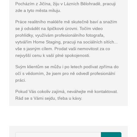
Pocházím z Jičína, žiju v Lázních Bělohradě, pracuji
zde a tyto města miluju.
Práce realitního makléře mě skutečně baví a snažím
se ji odvádět na špičkové úrovni. Točím video
prohlídky, využívám profesionálního fotografa,
vytvářím Home Staging, pracuji na sociálních sítích...
vše s jasným cílem. Prodat vaši nemovitost za co
nejvyšší cenu k vaší plné spokojenosti.
Svým klientům se můžu i po letech podívat zpříma do
očí s vědomím, že jsem pro ně odvedl profesionální
práci.
Pokud Vás cokoliv zajímá, neváhejte mě kontaktovat.
Rád se s Vámi sejdu, třeba u kávy.