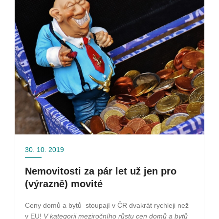
30. 10. 2019
Nemovitosti za pár let už jen pro
(výrazně) movité
Ceny domů a bytů
stoupají v ČR dvakrát rychleji než
v EU!
V kategorii meziročního růstu cen domů a bytů