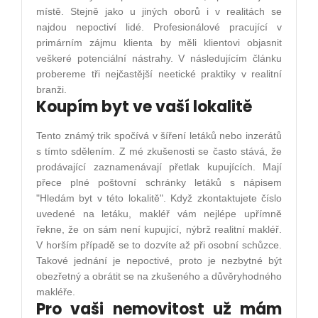
místě. Stejně jako u jiných oborů i v realitách se
najdou nepoctiví lidé. Profesionálové pracující v
primárním zájmu klienta by měli klientovi objasnit
veškeré potenciální nástrahy. V následujícím článku
probereme tři nejčastější neetické praktiky v realitní
branži.
Koupím byt ve vaší lokalitě
Tento známý trik spočívá v šíření letáků nebo inzerátů
s tímto sdělením. Z mé zkušenosti se často stává, že
prodávající zaznamenávají přetlak kupujících. Mají
přece plné poštovní schránky letáků s nápisem
"Hledám byt v této lokalitě". Když zkontaktujete číslo
uvedené na letáku, makléř vám nejlépe upřímně
řekne, že on sám není kupující, nýbrž realitní makléř.
V horším případě se to dozvíte až při osobní schůzce.
Takové jednání je nepoctivé, proto je nezbytné být
obezřetný a obrátit se na zkušeného a důvěryhodného
makléře.
Pro vaši nemovitost už mám