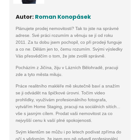
Autor:
Roman Konopásek
Plánujete prodej nemovitosti? Tak to jste na správné
adrese. Své práci rozumím a věnuju se jí od roku
2011. Za tu dobu jsem pochopil, co při prodeji funguje
a co ne. Dělám jen to, čemu rozumím. Svými výsledky
Vás přesvědčím o tom, že jste zvolili správně.
Pocházím z Jičína, žiju v Lázních Bělohradě, pracuji
zde a tyto města miluju.
Práce realitního makléře mě skutečně baví a snažím
se ji odvádět na špičkové úrovni. Točím video
prohlídky, využívám profesionálního fotografa,
vytvářím Home Staging, pracuji na sociálních sítích...
vše s jasným cílem. Prodat vaši nemovitost za co
nejvyšší cenu k vaší plné spokojenosti.
Svým klientům se můžu i po letech podívat zpříma do
očí s vědomím, že jsem pro ně odvedl profesionální