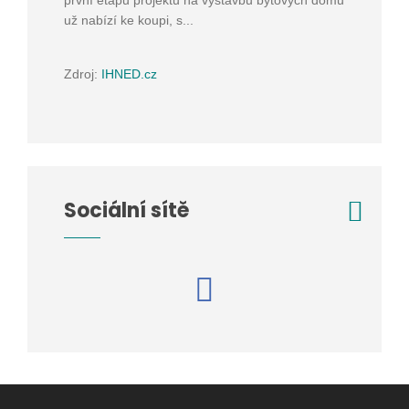
první etapu projektu na výstavbu bytových domů
už nabízí ke koupi, s...
Zdroj:
IHNED.cz
Sociální sítě