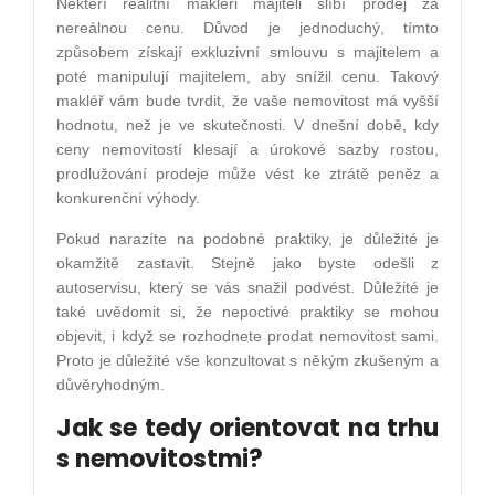
Někteří realitní makléři majiteli slíbí prodej za
nereálnou cenu. Důvod je jednoduchý, tímto
způsobem získají exkluzivní smlouvu s majitelem a
poté manipulují majitelem, aby snížil cenu. Takový
makléř vám bude tvrdit, že vaše nemovitost má vyšší
hodnotu, než je ve skutečnosti. V dnešní době, kdy
ceny nemovitostí klesají a úrokové sazby rostou,
prodlužování prodeje může vést ke ztrátě peněz a
konkurenční výhody.
Pokud narazíte na podobné praktiky, je důležité je
okamžitě zastavit. Stejně jako byste odešli z
autoservisu, který se vás snažil podvést. Důležité je
také uvědomit si, že nepoctivé praktiky se mohou
objevit, i když se rozhodnete prodat nemovitost sami.
Proto je důležité vše konzultovat s někým zkušeným a
důvěryhodným.
Jak se tedy orientovat na trhu
s nemovitostmi?