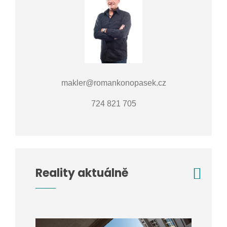
makler@romankonopasek.cz
724 821 705
Reality aktuálně