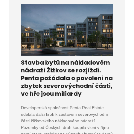
Stavba bytů na nákladovém
nádraží Žižkov se rozjíždí.
Penta požádala o povolení na
zbytek severovýchodní části,
ve hře jsou miliardy
Developerská společnost Penta Real Estate
udělala další krok k zastavění severovýchodní
části žižkovského nákladového nádraží.
Pozemky od Českých drah koupila vloni v říjnu –