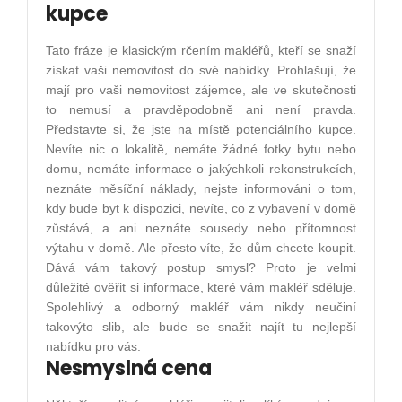
kupce
Tato fráze je klasickým rčením makléřů, kteří se snaží
získat vaši nemovitost do své nabídky. Prohlašují, že
mají pro vaši nemovitost zájemce, ale ve skutečnosti
to nemusí a pravděpodobně ani není pravda.
Představte si, že jste na místě potenciálního kupce.
Nevíte nic o lokalitě, nemáte žádné fotky bytu nebo
domu, nemáte informace o jakýchkoli rekonstrukcích,
neznáte měsíční náklady, nejste informováni o tom,
kdy bude byt k dispozici, nevíte, co z vybavení v domě
zůstává, a ani neznáte sousedy nebo přítomnost
výtahu v domě. Ale přesto víte, že dům chcete koupit.
Dává vám takový postup smysl? Proto je velmi
důležité ověřit si informace, které vám makléř sděluje.
Spolehlivý a odborný makléř vám nikdy neučiní
takovýto slib, ale bude se snažit najít tu nejlepší
nabídku pro vás.
Nesmyslná cena