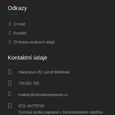
Odkazy
O mně
Kontakt
Ochrana osobních údajů
Kontaktní údaje
Harantova 26, Lázně Bělohrad
724 821 705
makler@romankonopasek.cz
IČO: 64779734
Fyzická osoba zapsaná v živnostenském rejstříku